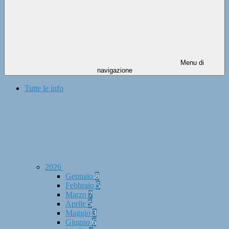
Menu di
navigazione
Tutte le info
2026
Gennaio
8
Febbraio
5
Marzo
7
Aprile
5
Maggio
3
Giugno
6