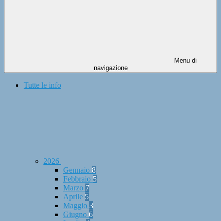
Menu di
navigazione
Tutte le info
2026
Gennaio
8
Febbraio
5
Marzo
7
Aprile
5
Maggio
3
Giugno
6