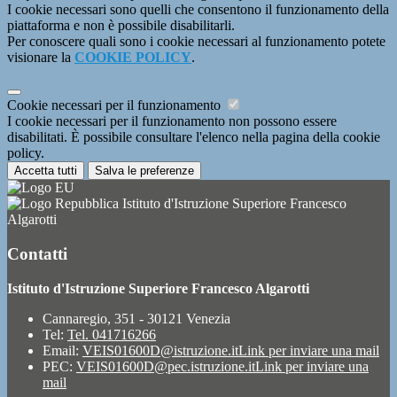
I cookie necessari sono quelli che consentono il funzionamento della
piattaforma e non è possibile disabilitarli.
Per conoscere quali sono i cookie necessari al funzionamento potete
visionare la
COOKIE POLICY
.
Cookie necessari per il funzionamento
I cookie necessari per il funzionamento non possono essere
disabilitati. È possibile consultare l'elenco nella pagina della cookie
policy.
Accetta tutti
Salva le preferenze
Istituto d'Istruzione Superiore Francesco
Algarotti
Contatti
Istituto d'Istruzione Superiore Francesco Algarotti
Cannaregio, 351 - 30121 Venezia
Tel:
Tel. 041716266
Email:
VEIS01600D@istruzione.it
Link per inviare una mail
PEC:
VEIS01600D@pec.istruzione.it
Link per inviare una
mail