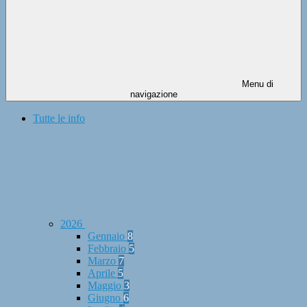
Menu di
navigazione
Tutte le info
2026
Gennaio
8
Febbraio
5
Marzo
7
Aprile
5
Maggio
3
Giugno
6