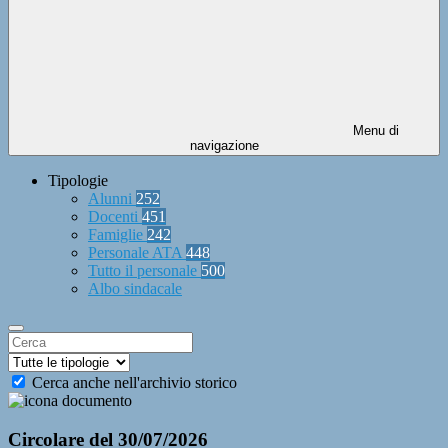
Menu di
navigazione
Tipologie
Alunni
252
Docenti
451
Famiglie
242
Personale ATA
448
Tutto il personale
500
Albo sindacale
Cerca anche nell'archivio storico
Circolare del 30/07/2026