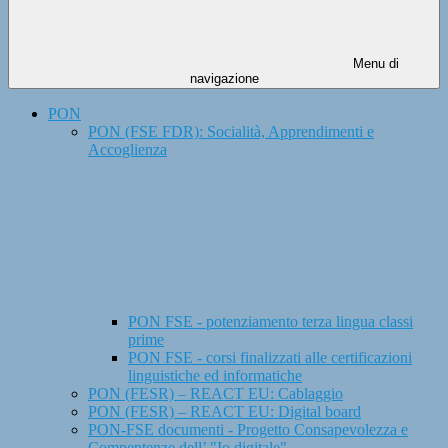
Menu di
navigazione
PON
PON (FSE FDR): Socialità, Apprendimenti e
Accoglienza
PON FSE - potenziamento terza lingua classi
prime
PON FSE - corsi finalizzati alle certificazioni
linguistiche ed informatiche
PON (FESR) – REACT EU: Cablaggio
PON (FESR) – REACT EU: Digital board
PON-FSE documenti - Progetto Consapevolezza e
Compentenze dell’ "Io digitale"