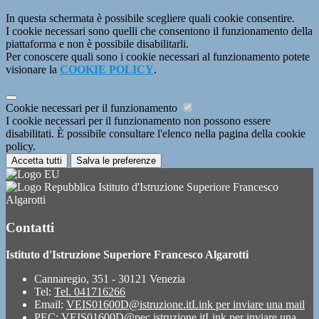
In questa schermata è possibile scegliere quali cookie consentire.
I cookie necessari sono quelli che consentono il funzionamento della
piattaforma e non è possibile disabilitarli.
Per conoscere quali sono i cookie necessari al funzionamento potete
visionare la
COOKIE POLICY
.
Cookie necessari per il funzionamento
I cookie necessari per il funzionamento non possono essere
disabilitati. È possibile consultare l'elenco nella pagina della cookie
policy.
Accetta tutti
Salva le preferenze
Istituto d'Istruzione Superiore Francesco
Algarotti
Contatti
Istituto d'Istruzione Superiore Francesco Algarotti
Cannaregio, 351 - 30121 Venezia
Tel:
Tel. 041716266
Email:
VEIS01600D@istruzione.it
Link per inviare una mail
PEC:
VEIS01600D@pec.istruzione.it
Link per inviare una