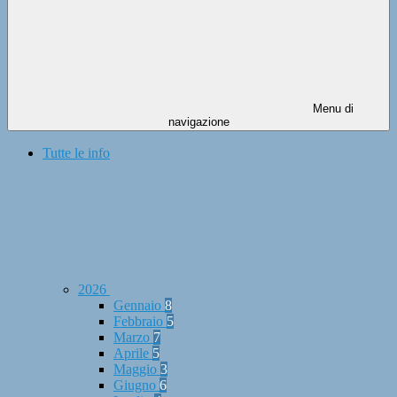
Menu di
navigazione
Tutte le info
2026
Gennaio
8
Febbraio
5
Marzo
7
Aprile
5
Maggio
3
Giugno
6