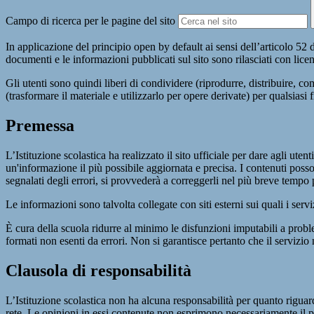
Campo di ricerca per le pagine del sito
In applicazione del principio open by default ai sensi dell’articolo 52 
documenti e le informazioni pubblicati sul sito sono rilasciati con li
Gli utenti sono quindi liberi di condividere (riprodurre, distribuire, 
(trasformare il materiale e utilizzarlo per opere derivate) per qualsiasi
Premessa
L’Istituzione scolastica ha realizzato il sito ufficiale per dare agli ut
un'informazione il più possibile aggiornata e precisa. I contenuti poss
segnalati degli errori, si provvederà a correggerli nel più breve tempo 
Le informazioni sono talvolta collegate con siti esterni sui quali i serv
È cura della scuola ridurre al minimo le disfunzioni imputabili a problemi
formati non esenti da errori. Non si garantisce pertanto che il servizio
Clausola di responsabilità
L’Istituzione scolastica non ha alcuna responsabilità per quanto riguarda
rete. Le opinioni in essi contenute non esprimono necessariamente il pu