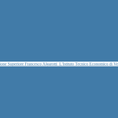
uzione Superiore Francesco Algarotti
L'Istituto Tecnico Economico di V