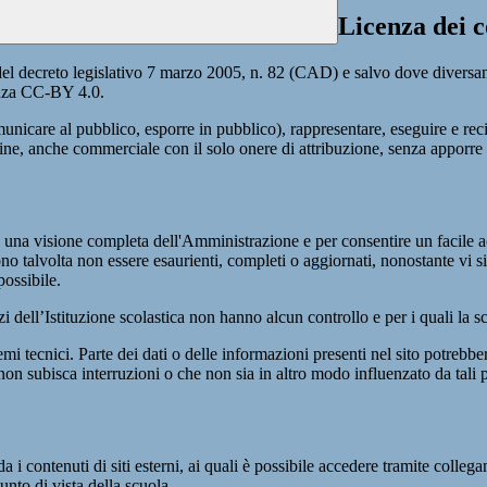
Licenza dei c
del decreto legislativo 7 marzo 2005, n. 82 (CAD) e salvo dove diversamen
cenza CC-BY 4.0.
comunicare al pubblico, esporre in pubblico), rappresentare, eseguire e r
 fine, anche commerciale con il solo onere di attribuzione, senza apporre 
enti una visione completa dell'Amministrazione e per consentire un facile ac
ono talvolta non essere esaurienti, completi o aggiornati, nonostante vi
possibile.
izi dell’Istituzione scolastica non hanno alcun controllo e per i quali la
 tecnici. Parte dei dati o delle informazioni presenti nel sito potrebbero 
 non subisca interruzioni o che non sia in altro modo influenzato da tali 
 i contenuti di siti esterni, ai quali è possibile accedere tramite collegam
nto di vista della scuola.