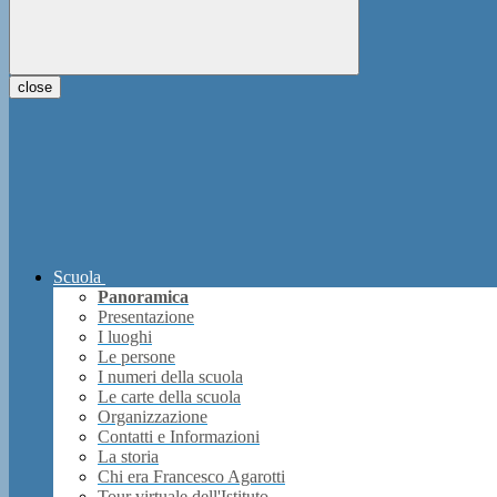
close
Scuola
Panoramica
Presentazione
I luoghi
Le persone
I numeri della scuola
Le carte della scuola
Organizzazione
Contatti e Informazioni
La storia
Chi era Francesco Agarotti
Tour virtuale dell'Istituto