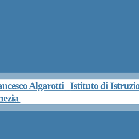
Istituto di Istru
enezia