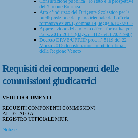
Consultazione pubblica - lo stato e le prospettive
dell’Unione Europea
Atto d’indirizzo del Dirigente Scolastico per la
predisposizione del piano triennale dell’offerta
formativa ex art.1, comma 14, legge n.107/2015
Approvazione della nuova offerta formativa per
l’a. s. 2016-2017. (d.lgs. n. 112 del 31/03/1998)
Decreto DRVE/UFF.III/ prot. n° 5119 del 22
Marzo 2016 di costituzione ambiti territoriali
della Regione Veneto
Requisiti dei componenti delle
commissioni giudicatrici
VEDI I DOCUMENTI
REQUISITI COMPONENTI COMMISSIONI
ALLEGATO A
REGISTRO UFFICIALE MIUR
Notizie