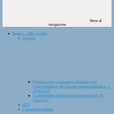
Menu di
navigazione
Storico - Albo on-line
Docenti
Pubblicazione graduatorie definitive per
l’individuazione dei docenti soprannumerari a. s.
2016/2017
Conferimento degli incarichi triennali IIS "F.
Algarotti"
ATA
Consulenze esterne