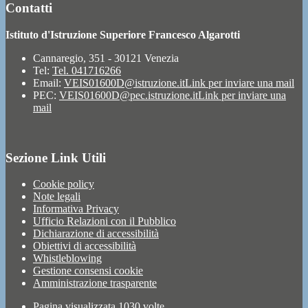
Contatti
Istituto d'Istruzione Superiore Francesco Algarotti
Cannaregio, 351 - 30121 Venezia
Tel:
Tel. 041716266
Email:
VEIS01600D@istruzione.it
Link per inviare una mail
PEC:
VEIS01600D@pec.istruzione.it
Link per inviare una
mail
Sezione Link Utili
Cookie policy
Note legali
Informativa Privacy
Ufficio Relazioni con il Pubblico
Dichiarazione di accessibilità
Obiettivi di accessibilità
Whistleblowing
Gestione consensi cookie
Amministrazione trasparente
Pagina visualizzata
1030
volte