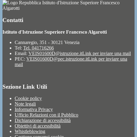
Istituto d'Istruzione Superiore Francesco
Algarotti
Contatti
Istituto d'Istruzione Superiore Francesco Algarotti
Cannaregio, 351 - 30121 Venezia
Tel:
Tel. 041716266
Email:
VEIS01600D@istruzione.it
Link per inviare una mail
PEC:
VEIS01600D@pec.istruzione.it
Link per inviare una
mail
Sezione Link Utili
Cookie policy
Note legali
Informativa Privacy
Ufficio Relazioni con il Pubblico
Dichiarazione di accessibilità
Obiettivi di accessibilità
Whistleblowing
Gestione consensi cookie