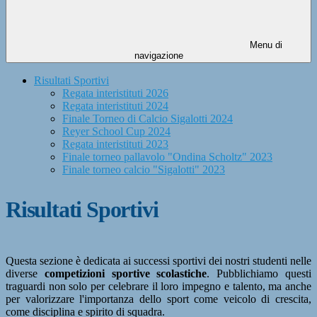
Menu di
navigazione
Risultati Sportivi
Regata interistituti 2026
Regata interistituti 2024
Finale Torneo di Calcio Sigalotti 2024
Reyer School Cup 2024
Regata interistituti 2023
Finale torneo pallavolo "Ondina Scholtz" 2023
Finale torneo calcio "Sigalotti" 2023
Risultati Sportivi
Questa sezione è dedicata ai successi sportivi dei nostri studenti nelle
diverse
competizioni sportive scolastiche
. Pubblichiamo questi
traguardi non solo per celebrare il loro impegno e talento, ma anche
per valorizzare l'importanza dello sport come veicolo di crescita,
come disciplina e spirito di squadra.