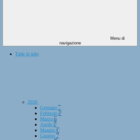
Menu di
navigazione
Tutte le info
2026
Gennaio
8
Febbraio
5
Marzo
7
Aprile
5
Maggio
3
Giugno
6