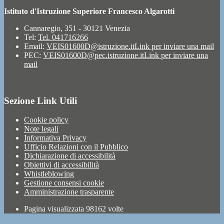
Istituto d'Istruzione Superiore Francesco Algarotti
Cannaregio, 351 - 30121 Venezia
Tel:
Tel. 041716266
Email:
VEIS01600D@istruzione.it
Link per inviare una mail
PEC:
VEIS01600D@pec.istruzione.it
Link per inviare una
mail
Sezione Link Utili
Cookie policy
Note legali
Informativa Privacy
Ufficio Relazioni con il Pubblico
Dichiarazione di accessibilità
Obiettivi di accessibilità
Whistleblowing
Gestione consensi cookie
Amministrazione trasparente
Pagina visualizzata
98162
volte