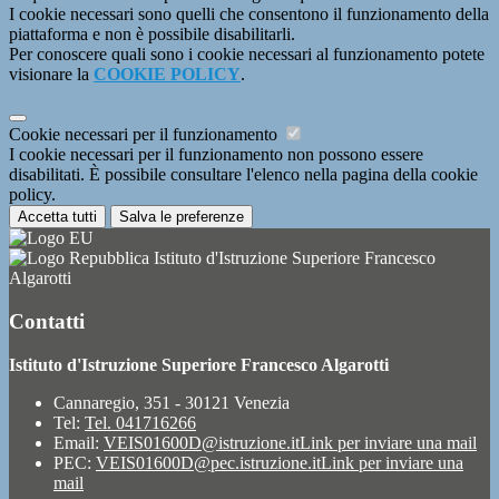
I cookie necessari sono quelli che consentono il funzionamento della
piattaforma e non è possibile disabilitarli.
Per conoscere quali sono i cookie necessari al funzionamento potete
visionare la
COOKIE POLICY
.
Cookie necessari per il funzionamento
I cookie necessari per il funzionamento non possono essere
disabilitati. È possibile consultare l'elenco nella pagina della cookie
policy.
Accetta tutti
Salva le preferenze
Istituto d'Istruzione Superiore Francesco
Algarotti
Contatti
Istituto d'Istruzione Superiore Francesco Algarotti
Cannaregio, 351 - 30121 Venezia
Tel:
Tel. 041716266
Email:
VEIS01600D@istruzione.it
Link per inviare una mail
PEC:
VEIS01600D@pec.istruzione.it
Link per inviare una
mail