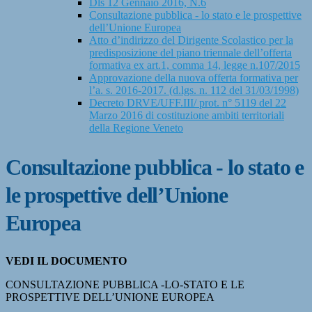
Dls 12 Gennaio 2016, N.6
Consultazione pubblica - lo stato e le prospettive
dell’Unione Europea
Atto d’indirizzo del Dirigente Scolastico per la
predisposizione del piano triennale dell’offerta
formativa ex art.1, comma 14, legge n.107/2015
Approvazione della nuova offerta formativa per
l’a. s. 2016-2017. (d.lgs. n. 112 del 31/03/1998)
Decreto DRVE/UFF.III/ prot. n° 5119 del 22
Marzo 2016 di costituzione ambiti territoriali
della Regione Veneto
Consultazione pubblica - lo stato e
le prospettive dell’Unione
Europea
VEDI IL DOCUMENTO
CONSULTAZIONE PUBBLICA -LO-STATO E LE
PROSPETTIVE DELL’UNIONE EUROPEA