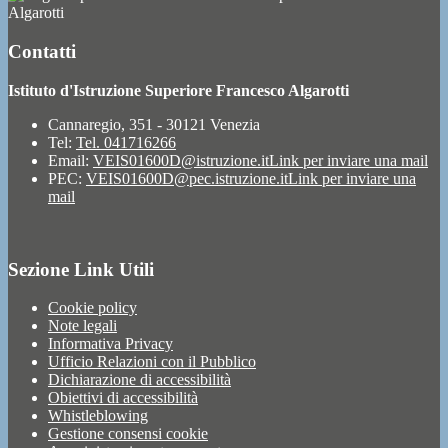
Algarotti
Contatti
Istituto d'Istruzione Superiore Francesco Algarotti
Cannaregio, 351 - 30121 Venezia
Tel:
Tel. 041716266
Email:
VEIS01600D@istruzione.it
Link per inviare una mail
PEC:
VEIS01600D@pec.istruzione.it
Link per inviare una
mail
Sezione Link Utili
Cookie policy
Note legali
Informativa Privacy
Ufficio Relazioni con il Pubblico
Dichiarazione di accessibilità
Obiettivi di accessibilità
Whistleblowing
Gestione consensi cookie