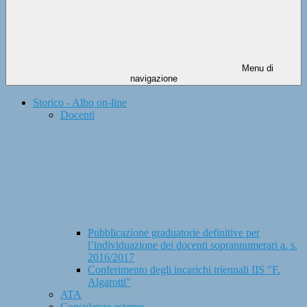
Menu di
navigazione
Storico - Albo on-line
Docenti
Pubblicazione graduatorie definitive per
l’individuazione dei docenti soprannumerari a. s.
2016/2017
Conferimento degli incarichi triennali IIS "F.
Algarotti"
ATA
Consulenze esterne