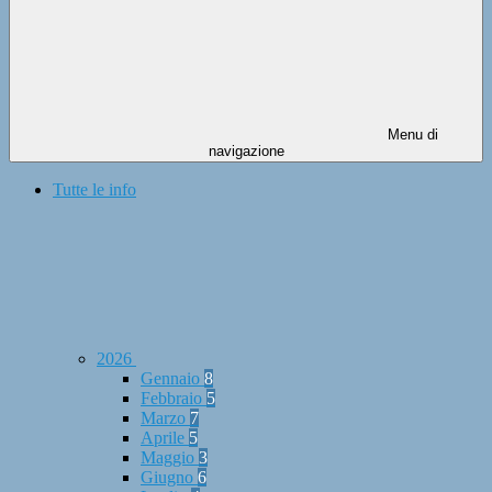
Menu di
navigazione
Tutte le info
2026
Gennaio
8
Febbraio
5
Marzo
7
Aprile
5
Maggio
3
Giugno
6