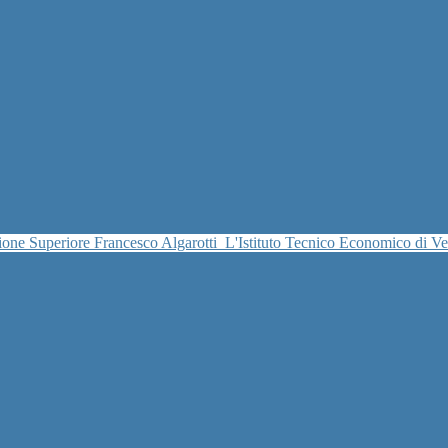
uzione Superiore Francesco Algarotti
L'Istituto Tecnico Economico di V