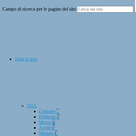
Campo di ricerca per le pagine del sito
Tutte le info
2026
Gennaio
8
Febbraio
5
Marzo
7
Aprile
5
Maggio
3