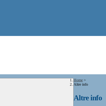
Home
>
Altre info
Altre info