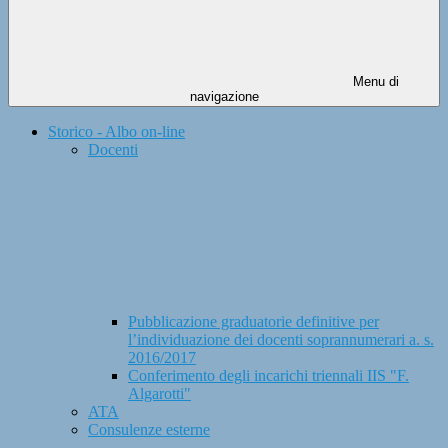
Menu di
navigazione
Storico - Albo on-line
Docenti
Pubblicazione graduatorie definitive per
l’individuazione dei docenti soprannumerari a. s.
2016/2017
Conferimento degli incarichi triennali IIS "F.
Algarotti"
ATA
Consulenze esterne