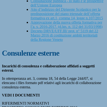
Consultazione pubblica - lo stato e le prospettive
dell’Unione Europea
Atto d’indirizzo del Dirigente Scolastico per la
predisposizione del piano triennale dell’offerta
formativa ex art.1, comma 14, legge n.107/2015
Approvazione della nuova offerta formativa per
l’a. s. 2016-2017. (d.lgs. n. 112 del 31/03/1998)
Decreto DRVE/UFF.III/ prot. n° 5119 del 22
Marzo 2016 di costituzione ambiti territoriali
della Regione Veneto
Consulenze esterne
Incarichi di consulenza e collaborazione affidati a soggetti
esterni.
In ottemperanza art. 3, comma 18, 54 della Legge 244/07, si
elencano i files formato pdf relativi agli incarichi di collaborazione
consulenza esterna.
VEDI I DOCUMENTI
RIFERIMENTI NORMATIVI