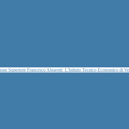
uzione Superiore Francesco Algarotti
L'Istituto Tecnico Economico di V