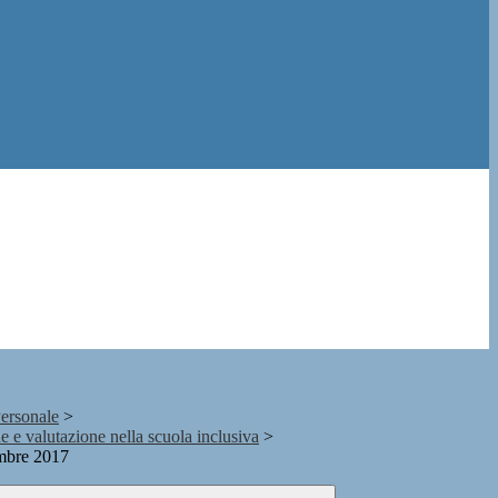
Personale
>
e e valutazione nella scuola inclusiva
>
embre 2017