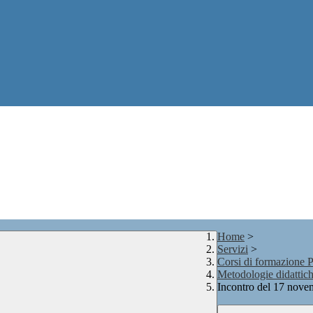
Home
>
Servizi
>
Corsi di formazione 
Metodologie didattich
Incontro del 17 nov