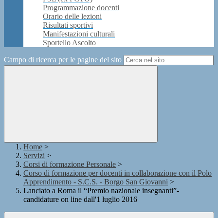
Programmazione docenti
Orario delle lezioni
Risultati sportivi
Manifestazioni culturali
Sportello Ascolto
Campo di ricerca per le pagine del sito
Home
>
Servizi
>
Corsi di formazione Personale
>
Corso di formazione per docenti in collaborazione con il Polo
Apprendimento - S.C.S. - Borgo San Giovanni
>
Lanciato a Roma il “Premio nazionale insegnanti”-
candidature on line dall'1 luglio 2016