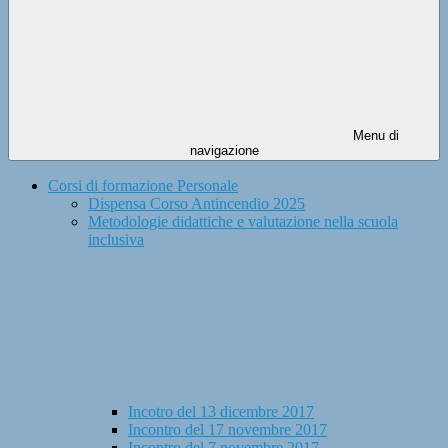
Menu di
navigazione
Corsi di formazione Personale
Dispensa Corso Antincendio 2025
Metodologie didattiche e valutazione nella scuola
inclusiva
Incotro del 13 dicembre 2017
Incontro del 17 novembre 2017
Incontro del 7 novembre 2017