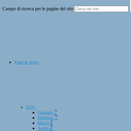
Campo di ricerca per le pagine del sito
Tutte le news
2026
Gennaio
6
Febbraio
6
Marzo
3
Aprile
5