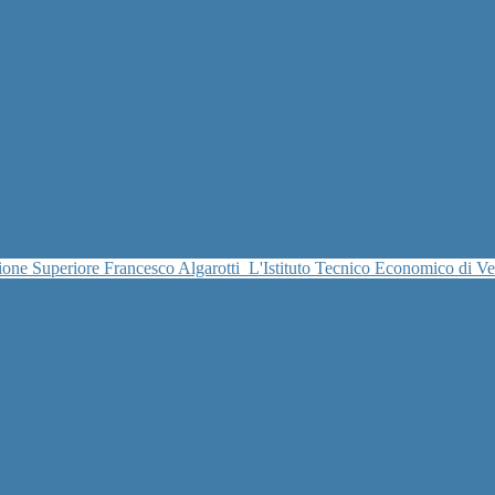
uzione Superiore Francesco Algarotti
L'Istituto Tecnico Economico di V