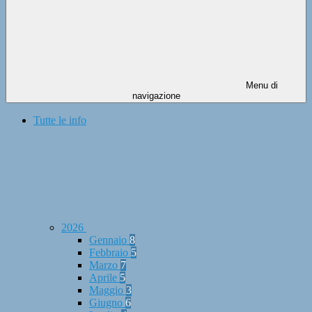
Menu di
navigazione
Tutte le info
2026
Gennaio
8
Febbraio
5
Marzo
7
Aprile
5
Maggio
3
Giugno
6