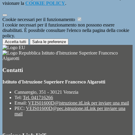
visionare la
COOKIE POLICY
.
Cookie necessari per il funzionamento
I cookie necessari per il funzionamento non possono essere
disabilitati. È possibile consultare l'elenco nella pagina della cookie
policy.
Accetta tutti
Salva le preferenze
Istituto d'Istruzione Superiore Francesco
Algarotti
Contatti
Istituto d'Istruzione Superiore Francesco Algarotti
Cannaregio, 351 - 30121 Venezia
Tel:
Tel. 041716266
Email:
VEIS01600D@istruzione.it
Link per inviare una mail
PEC:
VEIS01600D@pec.istruzione.it
Link per inviare una
mail