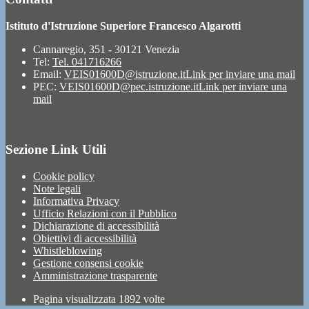
Istituto d'Istruzione Superiore Francesco Algarotti
Cannaregio, 351 - 30121 Venezia
Tel:
Tel. 041716266
Email:
VEIS01600D@istruzione.it
Link per inviare una mail
PEC:
VEIS01600D@pec.istruzione.it
Link per inviare una
mail
Sezione Link Utili
Cookie policy
Note legali
Informativa Privacy
Ufficio Relazioni con il Pubblico
Dichiarazione di accessibilità
Obiettivi di accessibilità
Whistleblowing
Gestione consensi cookie
Amministrazione trasparente
Pagina visualizzata
1892
volte