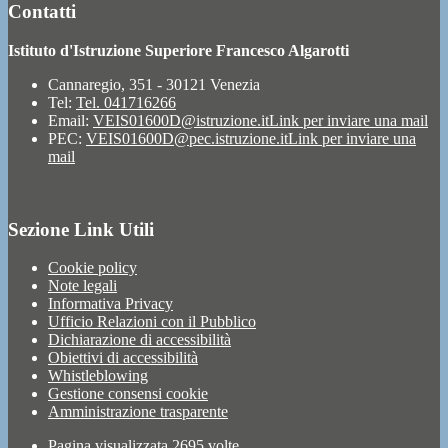
Contatti
Istituto d'Istruzione Superiore Francesco Algarotti
Cannaregio, 351 - 30121 Venezia
Tel:
Tel. 041716266
Email:
VEIS01600D@istruzione.it
Link per inviare una mail
PEC:
VEIS01600D@pec.istruzione.it
Link per inviare una
mail
Sezione Link Utili
Cookie policy
Note legali
Informativa Privacy
Ufficio Relazioni con il Pubblico
Dichiarazione di accessibilità
Obiettivi di accessibilità
Whistleblowing
Gestione consensi cookie
Amministrazione trasparente
Pagina visualizzata
2695
volte