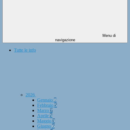
Menu di
navigazione
Tutte le info
2026
Gennaio
8
Febbraio
5
Marzo
7
Aprile
5
Maggio
3
Giugno
6