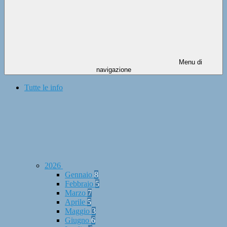
Menu di
navigazione
Tutte le info
2026
Gennaio
8
Febbraio
5
Marzo
7
Aprile
5
Maggio
3
Giugno
6