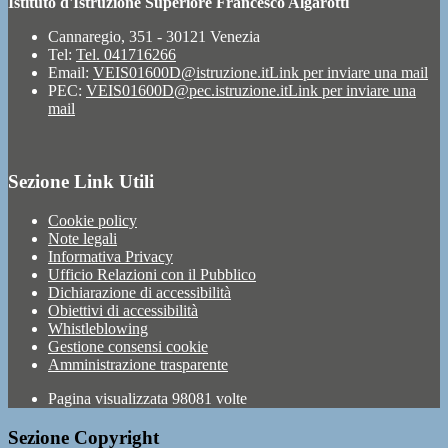
Istituto d'Istruzione Superiore Francesco Algarotti
Cannaregio, 351 - 30121 Venezia
Tel:
Tel. 041716266
Email:
VEIS01600D@istruzione.it
Link per inviare una mail
PEC:
VEIS01600D@pec.istruzione.it
Link per inviare una
mail
Sezione Link Utili
Cookie policy
Note legali
Informativa Privacy
Ufficio Relazioni con il Pubblico
Dichiarazione di accessibilità
Obiettivi di accessibilità
Whistleblowing
Gestione consensi cookie
Amministrazione trasparente
Pagina visualizzata
98081
volte
Sezione Copyright