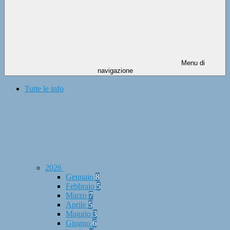
Menu di
navigazione
Tutte le info
2026
Gennaio
8
Febbraio
5
Marzo
7
Aprile
5
Maggio
3
Giugno
6