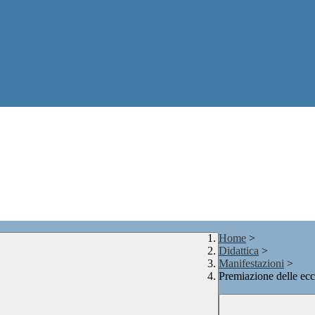
Home
>
Didattica
>
Manifestazioni
>
Premiazione delle ec