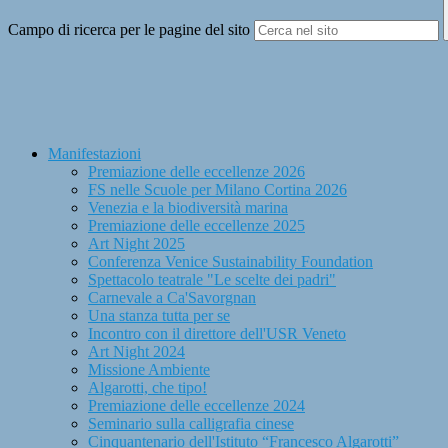
Campo di ricerca per le pagine del sito
Manifestazioni
Premiazione delle eccellenze 2026
FS nelle Scuole per Milano Cortina 2026
Venezia e la biodiversità marina
Premiazione delle eccellenze 2025
Art Night 2025
Conferenza Venice Sustainability Foundation
Spettacolo teatrale "Le scelte dei padri"
Carnevale a Ca'Savorgnan
Una stanza tutta per se
Incontro con il direttore dell'USR Veneto
Art Night 2024
Missione Ambiente
Algarotti, che tipo!
Premiazione delle eccellenze 2024
Seminario sulla calligrafia cinese
Cinquantenario dell'Istituto “Francesco Algarotti”