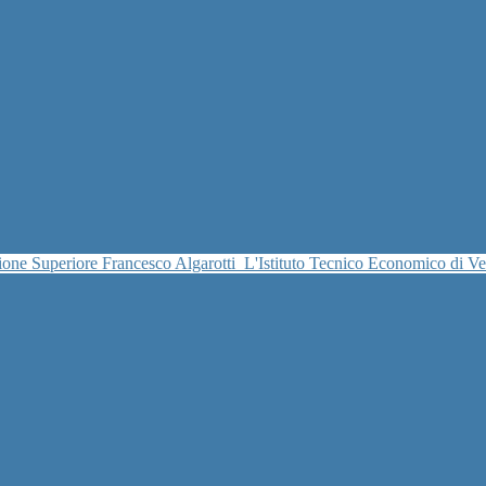
uzione Superiore Francesco Algarotti
L'Istituto Tecnico Economico di V