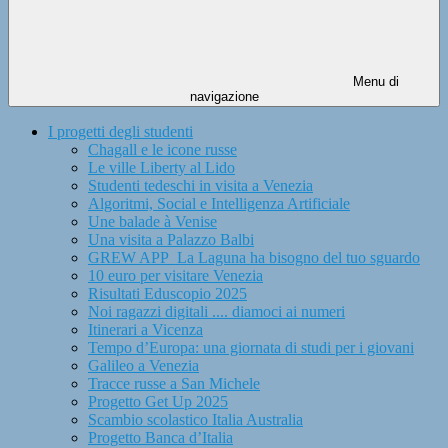
Menu di
navigazione
I progetti degli studenti
Chagall e le icone russe
Le ville Liberty al Lido
Studenti tedeschi in visita a Venezia
Algoritmi, Social e Intelligenza Artificiale
Une balade à Venise
Una visita a Palazzo Balbi
GREW APP_La Laguna ha bisogno del tuo sguardo
10 euro per visitare Venezia
Risultati Eduscopio 2025
Noi ragazzi digitali .... diamoci ai numeri
Itinerari a Vicenza
Tempo d’Europa: una giornata di studi per i giovani
Galileo a Venezia
Tracce russe a San Michele
Progetto Get Up 2025
Scambio scolastico Italia Australia
Progetto Banca d’Italia