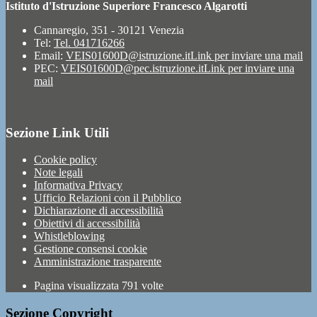
Istituto d'Istruzione Superiore Francesco Algarotti
Cannaregio, 351 - 30121 Venezia
Tel:
Tel. 041716266
Email:
VEIS01600D@istruzione.it
Link per inviare una mail
PEC:
VEIS01600D@pec.istruzione.it
Link per inviare una
mail
Sezione Link Utili
Cookie policy
Note legali
Informativa Privacy
Ufficio Relazioni con il Pubblico
Dichiarazione di accessibilità
Obiettivi di accessibilità
Whistleblowing
Gestione consensi cookie
Amministrazione trasparente
Pagina visualizzata
791
volte
Sezione Copyright