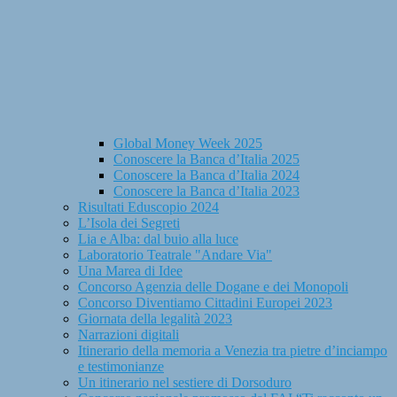
Global Money Week 2025
Conoscere la Banca d’Italia 2025
Conoscere la Banca d’Italia 2024
Conoscere la Banca d’Italia 2023
Risultati Eduscopio 2024
L’Isola dei Segreti
Lia e Alba: dal buio alla luce
Laboratorio Teatrale "Andare Via"
Una Marea di Idee
Concorso Agenzia delle Dogane e dei Monopoli
Concorso Diventiamo Cittadini Europei 2023
Giornata della legalità 2023
Narrazioni digitali
Itinerario della memoria a Venezia tra pietre d’inciampo
e testimonianze
Un itinerario nel sestiere di Dorsoduro