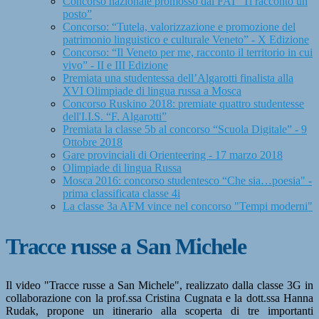
Concorso nazionale promosso dal FAI “Ti racconto un
posto”
Concorso: “Tutela, valorizzazione e promozione del
patrimonio linguistico e culturale Veneto” - X Edizione
Concorso: “Il Veneto per me, racconto il territorio in cui
vivo” - II e III Edizione
Premiata una studentessa dell’Algarotti finalista alla
XVI Olimpiade di lingua russa a Mosca
Concorso Ruskino 2018: premiate quattro studentesse
dell'I.I.S. “F. Algarotti”
Premiata la classe 5b al concorso “Scuola Digitale” - 9
Ottobre 2018
Gare provinciali di Orienteering - 17 marzo 2018
Olimpiade di lingua Russa
Mosca 2016: concorso studentesco “Che sia…poesia" -
prima classificata classe 4i
La classe 3a AFM vince nel concorso "Tempi moderni"
Tracce russe a San Michele
Il video "Tracce russe a San Michele", realizzato dalla classe 3G in
collaborazione con la prof.ssa Cristina Cugnata e la dott.ssa Hanna
Rudak, propone un itinerario alla scoperta di tre importanti