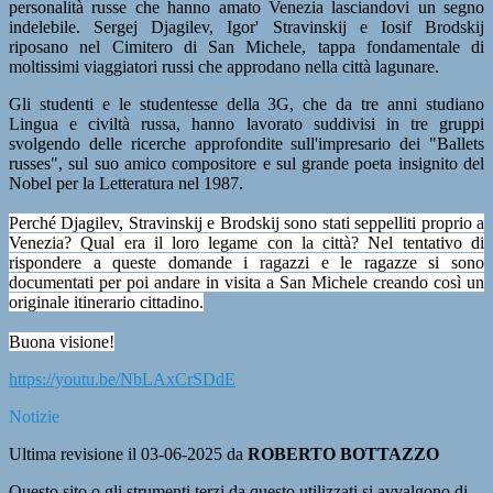
personalità russe che hanno amato Venezia lasciandovi un segno
indelebile. Sergej Djagilev, Igor' Stravinskij e Iosif Brodskij
riposano nel Cimitero di San Michele, tappa fondamentale di
moltissimi viaggiatori russi che approdano nella città lagunare.
Gli studenti e le studentesse della 3G, che da tre anni studiano
Lingua e civiltà russa, hanno lavorato suddivisi in tre gruppi
svolgendo delle ricerche approfondite sull'impresario dei "Ballets
russes", sul suo amico compositore e sul grande poeta insignito del
Nobel per la Letteratura nel 1987.
Perché Djagilev, Stravinskij e Brodskij sono stati seppelliti proprio a
Venezia? Qual era il loro legame con la città? Nel tentativo di
rispondere a queste domande i ragazzi e le ragazze si sono
documentati per poi andare in visita a San Michele creando così un
originale itinerario cittadino.
Buona visione!
https://youtu.be/NbLAxCrSDdE
Notizie
Ultima revisione il 03-06-2025 da
ROBERTO BOTTAZZO
Questo sito o gli strumenti terzi da questo utilizzati si avvalgono di