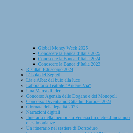
Global Money Week 2025
Conoscere la Banca d’Italia 2025
Conoscere la Banca d’Italia 2024
Conoscere la Banca d’Italia 2023
Risultati Eduscopio 2024
L’Isola dei Segreti
Lia e Alba: dal buio alla luce
Laboratorio Teatrale "Andare Via"
Una Marea di Idee
Concorso Agenzia delle Dogane e dei Monopoli
Concorso Diventiamo Cittadini Europei 2023
Giornata della legalità 2023
Narrazioni digitali
Itinerario della memoria a Venezia tra pietre d’inciampo
e testimonianze
Un itinerario nel sestiere di Dorsoduro