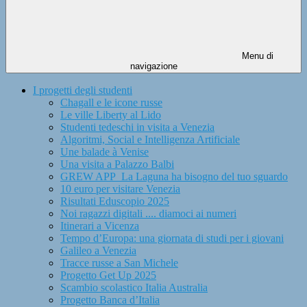
Menu di
navigazione
I progetti degli studenti
Chagall e le icone russe
Le ville Liberty al Lido
Studenti tedeschi in visita a Venezia
Algoritmi, Social e Intelligenza Artificiale
Une balade à Venise
Una visita a Palazzo Balbi
GREW APP_La Laguna ha bisogno del tuo sguardo
10 euro per visitare Venezia
Risultati Eduscopio 2025
Noi ragazzi digitali .... diamoci ai numeri
Itinerari a Vicenza
Tempo d’Europa: una giornata di studi per i giovani
Galileo a Venezia
Tracce russe a San Michele
Progetto Get Up 2025
Scambio scolastico Italia Australia
Progetto Banca d’Italia