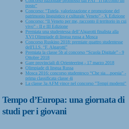
Concorso nazionale promosso dal FAI “Ti racconto un
posto”
Concorso: “Tutela, valorizzazione e promozione del
patrimonio linguistico e culturale Veneto” - X Edizione
Concorso: “Il Veneto per me, racconto il territorio in cui
vivo” - II e III Edizione
Premiata una studentessa dell’Algarotti finalista alla
XVI Olimpiade di lingua russa a Mosca
Concorso Ruskino 2018: premiate quattro studentesse
dell'I.I.S. “F. Algarotti”
Premiata la classe 5b al concorso “Scuola Digitale” - 9
Ottobre 2018
Gare provinciali di Orienteering - 17 marzo 2018
Olimpiade di lingua Russa
Mosca 2016: concorso studentesco “Che sia…poesia" -
prima classificata classe 4i
La classe 3a AFM vince nel concorso "Tempi moderni"
Tempo d’Europa: una giornata di
studi per i giovani