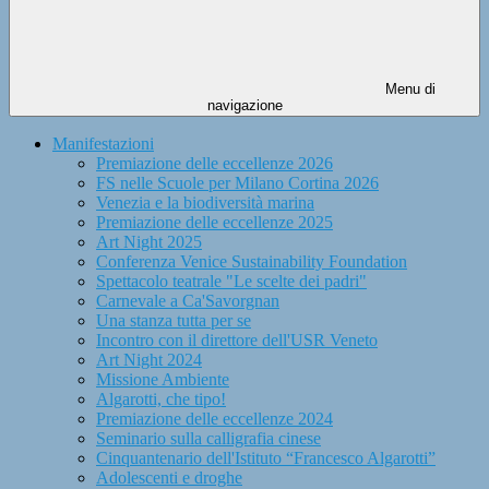
Menu di
navigazione
Manifestazioni
Premiazione delle eccellenze 2026
FS nelle Scuole per Milano Cortina 2026
Venezia e la biodiversità marina
Premiazione delle eccellenze 2025
Art Night 2025
Conferenza Venice Sustainability Foundation
Spettacolo teatrale "Le scelte dei padri"
Carnevale a Ca'Savorgnan
Una stanza tutta per se
Incontro con il direttore dell'USR Veneto
Art Night 2024
Missione Ambiente
Algarotti, che tipo!
Premiazione delle eccellenze 2024
Seminario sulla calligrafia cinese
Cinquantenario dell'Istituto “Francesco Algarotti”
Adolescenti e droghe