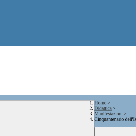
Home
>
Didattica
>
Manifestazioni
>
Cinquantenario dell'Is