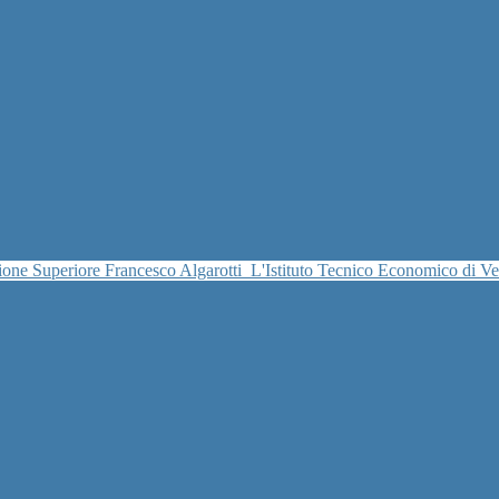
uzione Superiore Francesco Algarotti
L'Istituto Tecnico Economico di V