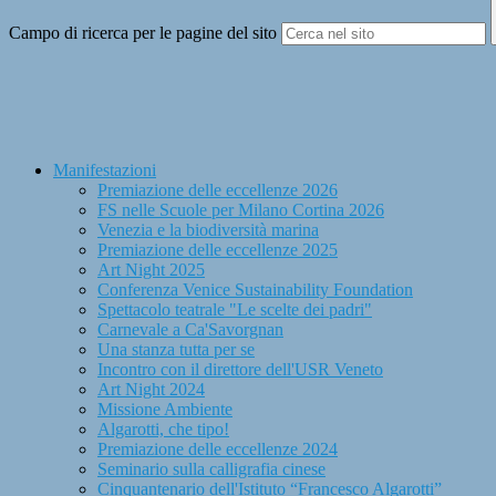
Campo di ricerca per le pagine del sito
Manifestazioni
Premiazione delle eccellenze 2026
FS nelle Scuole per Milano Cortina 2026
Venezia e la biodiversità marina
Premiazione delle eccellenze 2025
Art Night 2025
Conferenza Venice Sustainability Foundation
Spettacolo teatrale "Le scelte dei padri"
Carnevale a Ca'Savorgnan
Una stanza tutta per se
Incontro con il direttore dell'USR Veneto
Art Night 2024
Missione Ambiente
Algarotti, che tipo!
Premiazione delle eccellenze 2024
Seminario sulla calligrafia cinese
Cinquantenario dell'Istituto “Francesco Algarotti”