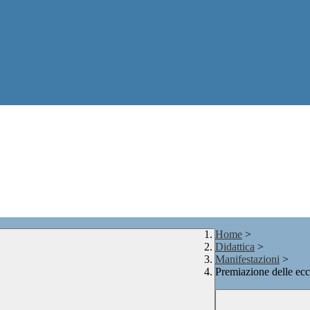
Home
>
Didattica
>
Manifestazioni
>
Premiazione delle ec