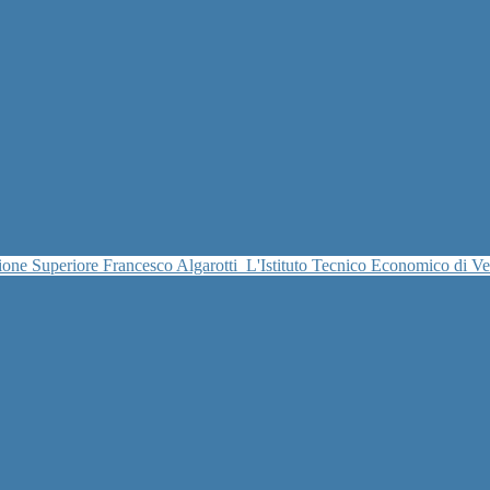
uzione Superiore Francesco Algarotti
L'Istituto Tecnico Economico di V