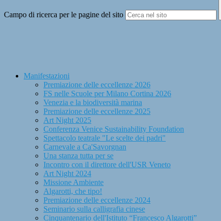
Campo di ricerca per le pagine del sito
Manifestazioni
Premiazione delle eccellenze 2026
FS nelle Scuole per Milano Cortina 2026
Venezia e la biodiversità marina
Premiazione delle eccellenze 2025
Art Night 2025
Conferenza Venice Sustainability Foundation
Spettacolo teatrale "Le scelte dei padri"
Carnevale a Ca'Savorgnan
Una stanza tutta per se
Incontro con il direttore dell'USR Veneto
Art Night 2024
Missione Ambiente
Algarotti, che tipo!
Premiazione delle eccellenze 2024
Seminario sulla calligrafia cinese
Cinquantenario dell'Istituto “Francesco Algarotti”