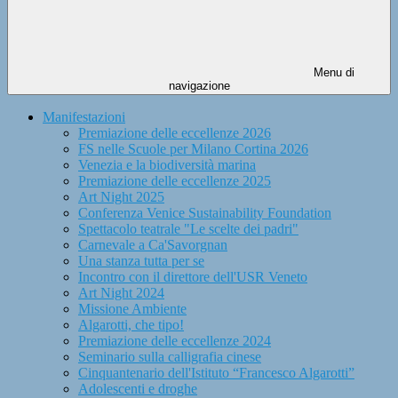
Menu di
navigazione
Manifestazioni
Premiazione delle eccellenze 2026
FS nelle Scuole per Milano Cortina 2026
Venezia e la biodiversità marina
Premiazione delle eccellenze 2025
Art Night 2025
Conferenza Venice Sustainability Foundation
Spettacolo teatrale "Le scelte dei padri"
Carnevale a Ca'Savorgnan
Una stanza tutta per se
Incontro con il direttore dell'USR Veneto
Art Night 2024
Missione Ambiente
Algarotti, che tipo!
Premiazione delle eccellenze 2024
Seminario sulla calligrafia cinese
Cinquantenario dell'Istituto “Francesco Algarotti”
Adolescenti e droghe