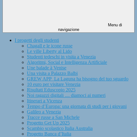
Menu di
navigazione
I progetti degli studenti
Chagall e le icone russe
Le ville Liberty al Lido
Studenti tedeschi in visita a Venezia
Algoritmi, Social e Intelligenza Artificiale
Une balade à Venise
Una visita a Palazzo Balbi
GREW APP_La Laguna ha bisogno del tuo sguardo
10 euro per visitare Venezia
Risultati Eduscopio 2025
Noi ragazzi digitali .... diamoci ai numeri
Itinerari a Vicenza
Tempo d’Europa: una giornata di studi per i giovani
Galileo a Venezia
Tracce russe a San Michele
Progetto Get Up 2025
Scambio scolastico Italia Australia
Progetto Banca d’Italia