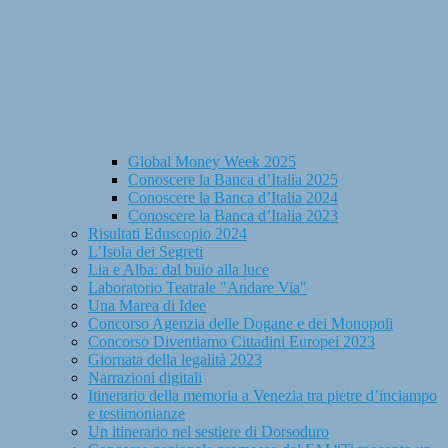
Global Money Week 2025
Conoscere la Banca d’Italia 2025
Conoscere la Banca d’Italia 2024
Conoscere la Banca d’Italia 2023
Risultati Eduscopio 2024
L’Isola dei Segreti
Lia e Alba: dal buio alla luce
Laboratorio Teatrale "Andare Via"
Una Marea di Idee
Concorso Agenzia delle Dogane e dei Monopoli
Concorso Diventiamo Cittadini Europei 2023
Giornata della legalità 2023
Narrazioni digitali
Itinerario della memoria a Venezia tra pietre d’inciampo
e testimonianze
Un itinerario nel sestiere di Dorsoduro