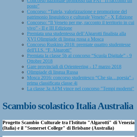
Concorso nazionale promosso dal FAI “Ti racconto un
posto”
Concorso: “Tutela, valorizzazione e promozione del
patrimonio linguistico e culturale Veneto” - X Edizione
Concorso: “Il Veneto per me, racconto il territorio in cui
vivo” - II e III Edizione
Premiata una studentessa dell’Algarotti finalista alla
XVI Olimpiade di lingua russa a Mosca
Concorso Ruskino 2018: premiate quattro studentesse
dell'I.I.S. “F. Algarotti”
Premiata la classe 5b al concorso “Scuola Digitale” - 9
Ottobre 2018
Gare provinciali di Orienteering - 17 marzo 2018
Olimpiade di lingua Russa
Mosca 2016: concorso studentesco “Che sia…poesia" -
prima classificata classe 4i
La classe 3a AFM vince nel concorso "Tempi moderni"
Scambio scolastico Italia Australia
Progetto Scambio Culturale tra l'Istituto "Algarotti" di Venezia
(Italia) e il "Somerset College" di Brisbane (Australia)