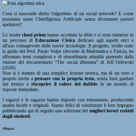
Cosa si nasconde dietro l'algoritmo di un social network? E come
possiamo usare l’Intelligenza Artificiale senza diventarne passivi
spettatori?
Le nostre
classi prime
hanno accettato la sfida e si sono immerse in
un percorso di
Educazione Civica
dedicato agli aspetti etici e
all'uso consapevole delle nuove tecnologie. Il progetto, svolto sotto
la guida del
Prof. Paolo Volpe
(docente di Matematica e Fisica), ha
affrontato temi complessi e di straordinaria attualità partendo dalla
visione del documentario “The social dilemma” di Jeff Orlowski
(2020).
Non si è trattato di una semplice lezione teorica, ma di un vero e
proprio invito a
pensare con la propria testa
, senza farsi guidare
dai trend,e a
riscoprire il valore del dubbio
in un mondo di
risposte immediate.
I ragazzi e le ragazze hanno risposto con entusiasmo, producendo
analisi lucide e originali. Siamo felici di valorizzare il loro impegno
pubblicando qui di seguito una selezione dei
migliori lavori redatti
dagli studenti
.
Allegati