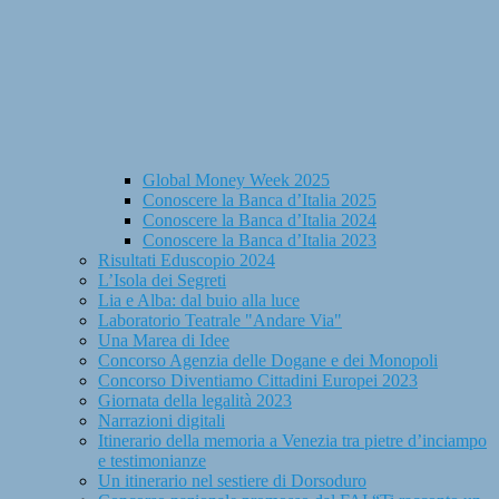
Global Money Week 2025
Conoscere la Banca d’Italia 2025
Conoscere la Banca d’Italia 2024
Conoscere la Banca d’Italia 2023
Risultati Eduscopio 2024
L’Isola dei Segreti
Lia e Alba: dal buio alla luce
Laboratorio Teatrale "Andare Via"
Una Marea di Idee
Concorso Agenzia delle Dogane e dei Monopoli
Concorso Diventiamo Cittadini Europei 2023
Giornata della legalità 2023
Narrazioni digitali
Itinerario della memoria a Venezia tra pietre d’inciampo
e testimonianze
Un itinerario nel sestiere di Dorsoduro