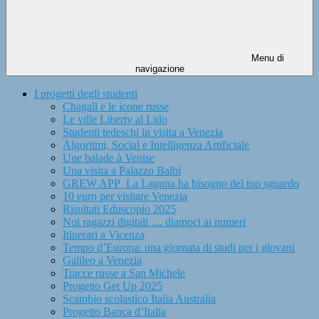
Menu di
navigazione
I progetti degli studenti
Chagall e le icone russe
Le ville Liberty al Lido
Studenti tedeschi in visita a Venezia
Algoritmi, Social e Intelligenza Artificiale
Une balade à Venise
Una visita a Palazzo Balbi
GREW APP_La Laguna ha bisogno del tuo sguardo
10 euro per visitare Venezia
Risultati Eduscopio 2025
Noi ragazzi digitali .... diamoci ai numeri
Itinerari a Vicenza
Tempo d’Europa: una giornata di studi per i giovani
Galileo a Venezia
Tracce russe a San Michele
Progetto Get Up 2025
Scambio scolastico Italia Australia
Progetto Banca d’Italia