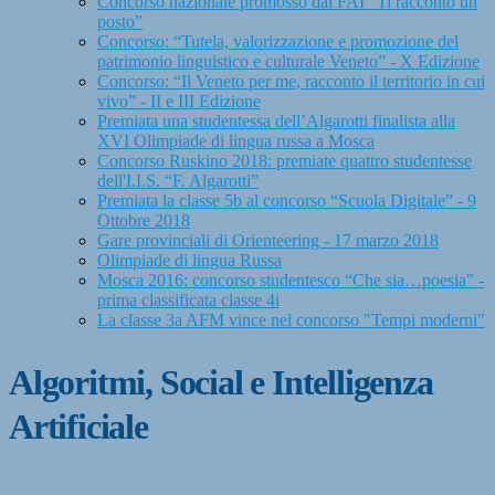
Concorso nazionale promosso dal FAI “Ti racconto un
posto”
Concorso: “Tutela, valorizzazione e promozione del
patrimonio linguistico e culturale Veneto” - X Edizione
Concorso: “Il Veneto per me, racconto il territorio in cui
vivo” - II e III Edizione
Premiata una studentessa dell’Algarotti finalista alla
XVI Olimpiade di lingua russa a Mosca
Concorso Ruskino 2018: premiate quattro studentesse
dell'I.I.S. “F. Algarotti”
Premiata la classe 5b al concorso “Scuola Digitale” - 9
Ottobre 2018
Gare provinciali di Orienteering - 17 marzo 2018
Olimpiade di lingua Russa
Mosca 2016: concorso studentesco “Che sia…poesia" -
prima classificata classe 4i
La classe 3a AFM vince nel concorso "Tempi moderni"
Algoritmi, Social e Intelligenza
Artificiale