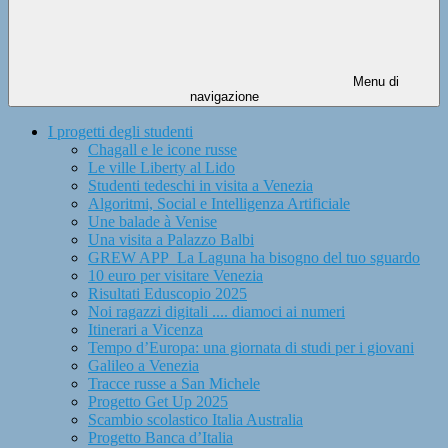
Menu di
navigazione
I progetti degli studenti
Chagall e le icone russe
Le ville Liberty al Lido
Studenti tedeschi in visita a Venezia
Algoritmi, Social e Intelligenza Artificiale
Une balade à Venise
Una visita a Palazzo Balbi
GREW APP_La Laguna ha bisogno del tuo sguardo
10 euro per visitare Venezia
Risultati Eduscopio 2025
Noi ragazzi digitali .... diamoci ai numeri
Itinerari a Vicenza
Tempo d’Europa: una giornata di studi per i giovani
Galileo a Venezia
Tracce russe a San Michele
Progetto Get Up 2025
Scambio scolastico Italia Australia
Progetto Banca d’Italia