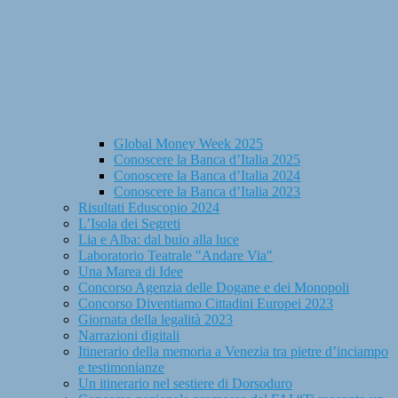
Global Money Week 2025
Conoscere la Banca d’Italia 2025
Conoscere la Banca d’Italia 2024
Conoscere la Banca d’Italia 2023
Risultati Eduscopio 2024
L’Isola dei Segreti
Lia e Alba: dal buio alla luce
Laboratorio Teatrale "Andare Via"
Una Marea di Idee
Concorso Agenzia delle Dogane e dei Monopoli
Concorso Diventiamo Cittadini Europei 2023
Giornata della legalità 2023
Narrazioni digitali
Itinerario della memoria a Venezia tra pietre d’inciampo
e testimonianze
Un itinerario nel sestiere di Dorsoduro