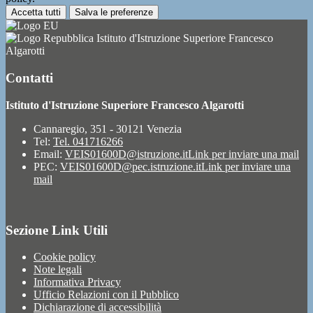
Accetta tutti
Salva le preferenze
Istituto d'Istruzione Superiore Francesco
Algarotti
Contatti
Istituto d'Istruzione Superiore Francesco Algarotti
Cannaregio, 351 - 30121 Venezia
Tel:
Tel. 041716266
Email:
VEIS01600D@istruzione.it
Link per inviare una mail
PEC:
VEIS01600D@pec.istruzione.it
Link per inviare una
mail
Sezione Link Utili
Cookie policy
Note legali
Informativa Privacy
Ufficio Relazioni con il Pubblico
Dichiarazione di accessibilità