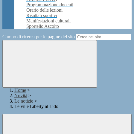
Programmazione docenti
Orario delle lezioni
Risultati sportivi
Manifestazioni culturali
Sportello Ascolto
Campo di ricerca per le pagine del sito
Home
>
Novità
>
Le notizie
>
Le ville Liberty al Lido