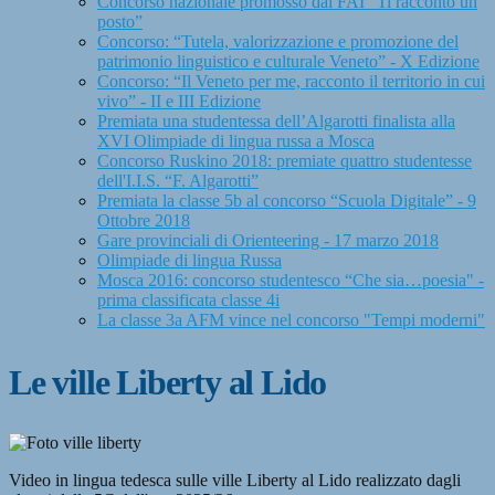
Concorso nazionale promosso dal FAI “Ti racconto un
posto”
Concorso: “Tutela, valorizzazione e promozione del
patrimonio linguistico e culturale Veneto” - X Edizione
Concorso: “Il Veneto per me, racconto il territorio in cui
vivo” - II e III Edizione
Premiata una studentessa dell’Algarotti finalista alla
XVI Olimpiade di lingua russa a Mosca
Concorso Ruskino 2018: premiate quattro studentesse
dell'I.I.S. “F. Algarotti”
Premiata la classe 5b al concorso “Scuola Digitale” - 9
Ottobre 2018
Gare provinciali di Orienteering - 17 marzo 2018
Olimpiade di lingua Russa
Mosca 2016: concorso studentesco “Che sia…poesia" -
prima classificata classe 4i
La classe 3a AFM vince nel concorso "Tempi moderni"
Le ville Liberty al Lido
Video in lingua tedesca sulle ville Liberty al Lido realizzato dagli