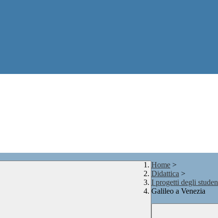
Home
>
Didattica
>
I progetti degli studen
Galileo a Venezia