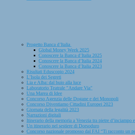
Progetto Banca d’Italia
Global Money Week 2025
Conoscere la Banca d’Italia 2025
Conoscere la Banca d’Italia 2024
Conoscere la Banca d’Italia 2023
Risultati Eduscopio 2024
L’Isola dei Segreti
Lia e Alba: dal buio alla luce
Laboratorio Teatrale "Andare Via"
Una Marea di Idee
Concorso Agenzia delle Dogane e dei Monopoli
Concorso Diventiamo Cittadini Europei 2023
Giornata della legalità 2023
Narrazioni digitali
Itinerario della memoria a Venezia tra pietre d’inciampo 
Un itinerario nel sestiere di Dorsoduro
Concorso nazionale promosso dal FAI “Ti racconto un p