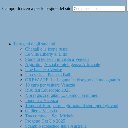
Campo di ricerca per le pagine del sito
I progetti degli studenti
Chagall e le icone russe
Le ville Liberty al Lido
Studenti tedeschi in visita a Venezia
Algoritmi, Social e Intelligenza Artificiale
Une balade à Venise
Una visita a Palazzo Balbi
GREW APP_La Laguna ha bisogno del tuo sguardo
10 euro per visitare Venezia
Risultati Eduscopio 2025
Noi ragazzi digitali .... diamoci ai numeri
Itinerari a Vicenza
Tempo d’Europa: una giornata di studi per i giovani
Galileo a Venezia
Tracce russe a San Michele
Progetto Get Up 2025
Scambio scolastico Italia Australia