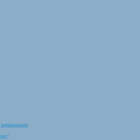
e testimonianze
osto”