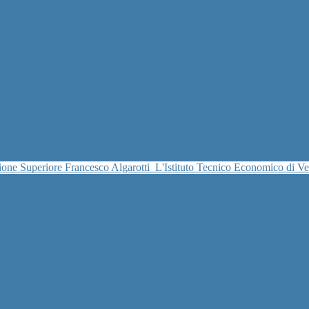
uzione Superiore Francesco Algarotti
L'Istituto Tecnico Economico di V