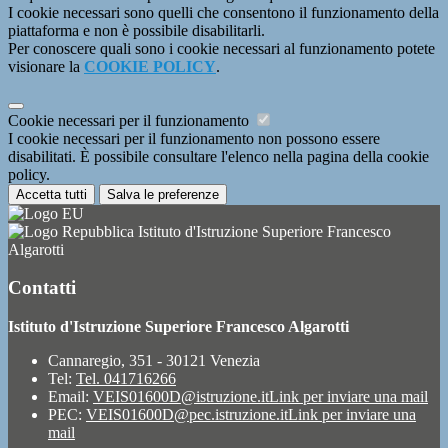
I cookie necessari sono quelli che consentono il funzionamento della
piattaforma e non è possibile disabilitarli.
Per conoscere quali sono i cookie necessari al funzionamento potete
visionare la
COOKIE POLICY
.
Cookie necessari per il funzionamento
I cookie necessari per il funzionamento non possono essere
disabilitati. È possibile consultare l'elenco nella pagina della cookie
policy.
Accetta tutti
Salva le preferenze
Istituto d'Istruzione Superiore Francesco
Algarotti
Contatti
Istituto d'Istruzione Superiore Francesco Algarotti
Cannaregio, 351 - 30121 Venezia
Tel:
Tel. 041716266
Email:
VEIS01600D@istruzione.it
Link per inviare una mail
PEC:
VEIS01600D@pec.istruzione.it
Link per inviare una
mail