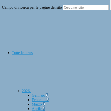
Campo di ricerca per le pagine del sito
Tutte le news
2026
Gennaio
6
Febbraio
6
Marzo
3
Aprile
5