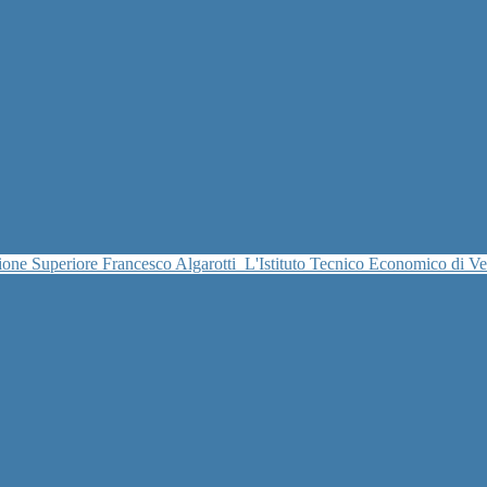
uzione Superiore Francesco Algarotti
L'Istituto Tecnico Economico di V