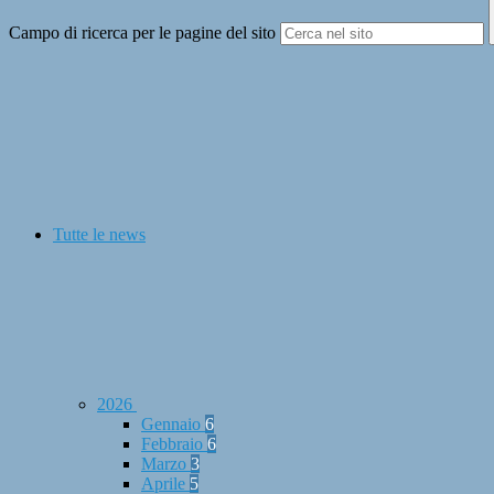
Campo di ricerca per le pagine del sito
Tutte le news
2026
Gennaio
6
Febbraio
6
Marzo
3
Aprile
5