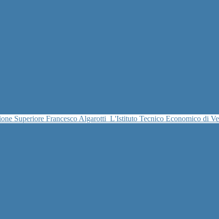
uzione Superiore Francesco Algarotti
L'Istituto Tecnico Economico di V