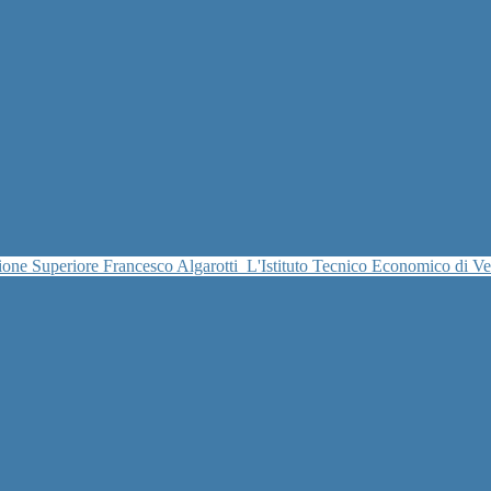
uzione Superiore Francesco Algarotti
L'Istituto Tecnico Economico di V