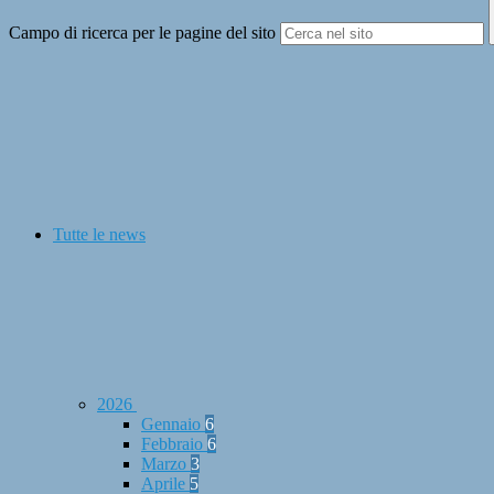
Campo di ricerca per le pagine del sito
Tutte le news
2026
Gennaio
6
Febbraio
6
Marzo
3
Aprile
5