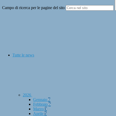
Campo di ricerca per le pagine del sito
Tutte le news
2026
Gennaio
6
Febbraio
6
Marzo
3
Aprile
5