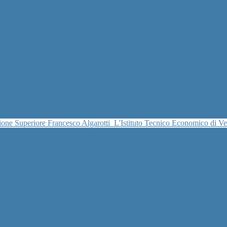
uzione Superiore Francesco Algarotti
L'Istituto Tecnico Economico di V