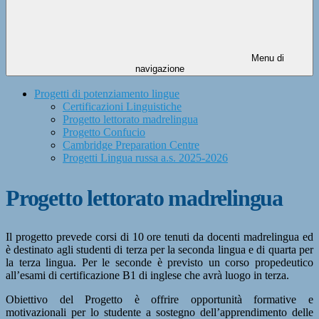
Menu di
navigazione
Progetti di potenziamento lingue
Certificazioni Linguistiche
Progetto lettorato madrelingua
Progetto Confucio
Cambridge Preparation Centre
Progetti Lingua russa a.s. 2025-2026
Progetto lettorato madrelingua
Il progetto prevede corsi di 10 ore tenuti da docenti madrelingua ed
è destinato agli studenti di terza per la seconda lingua e di quarta per
la terza lingua. Per le seconde è previsto un corso propedeutico
all’esami di certificazione B1 di inglese che avrà luogo in terza.
Obiettivo del Progetto è offrire opportunità formative e
motivazionali per lo studente a sostegno dell’apprendimento delle