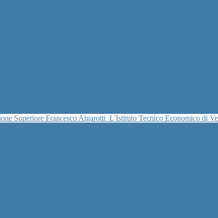
uzione Superiore Francesco Algarotti
L'Istituto Tecnico Economico di V