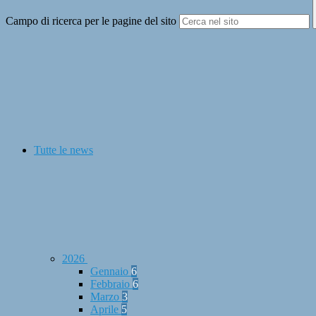
Campo di ricerca per le pagine del sito
Tutte le news
2026
Gennaio
6
Febbraio
6
Marzo
3
Aprile
5