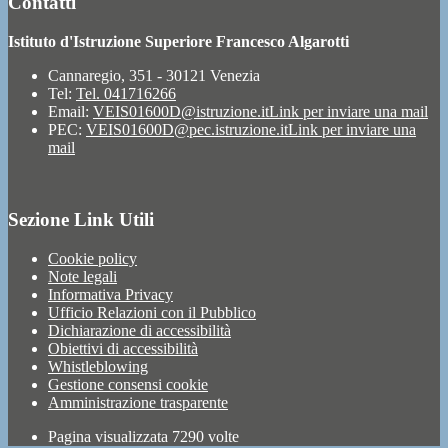
Contatti
Istituto d'Istruzione Superiore Francesco Algarotti
Cannaregio, 351 - 30121 Venezia
Tel:
Tel. 041716266
Email:
VEIS01600D@istruzione.it
Link per inviare una mail
PEC:
VEIS01600D@pec.istruzione.it
Link per inviare una
mail
Sezione Link Utili
Cookie policy
Note legali
Informativa Privacy
Ufficio Relazioni con il Pubblico
Dichiarazione di accessibilità
Obiettivi di accessibilità
Whistleblowing
Gestione consensi cookie
Amministrazione trasparente
Pagina visualizzata
7290
volte