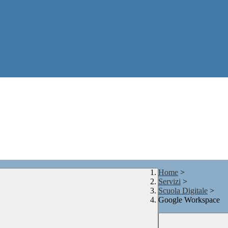
Home
>
Servizi
>
Scuola Digitale
>
Google Workspace