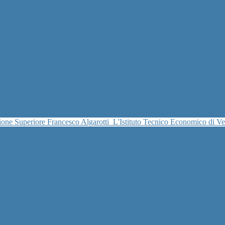
uzione Superiore Francesco Algarotti
L'Istituto Tecnico Economico di V