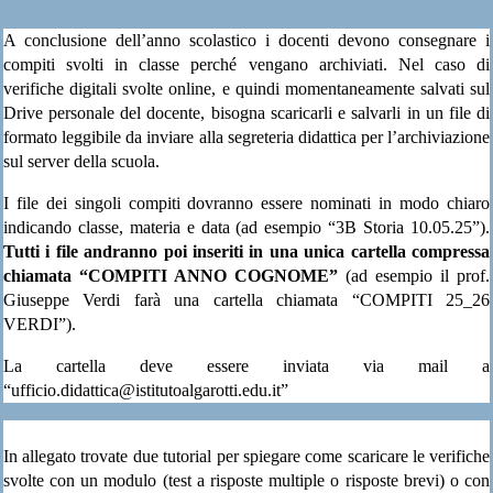
A conclusione dell’anno scolastico i docenti devono consegnare i
compiti svolti in classe perché vengano archiviati. Nel caso di
verifiche digitali svolte online, e quindi momentaneamente salvati sul
Drive personale del docente, bisogna scaricarli e salvarli in un file di
formato leggibile da inviare alla segreteria didattica per l’archiviazione
sul server della scuola.
I file dei singoli compiti dovranno essere nominati in modo chiaro
indicando classe, materia e data (ad esempio “3B Storia 10.05.25”).
Tutti i file andranno poi inseriti in una unica cartella compressa
chiamata “COMPITI ANNO COGNOME”
(ad esempio il prof.
Giuseppe Verdi farà una cartella chiamata “COMPITI 25_26
VERDI”).
La cartella deve essere inviata via mail a
“ufficio.didattica@istitutoalgarotti.edu.it”
In allegato trovate due tutorial per spiegare come scaricare le verifiche
svolte con un modulo (test a risposte multiple o risposte brevi) o con