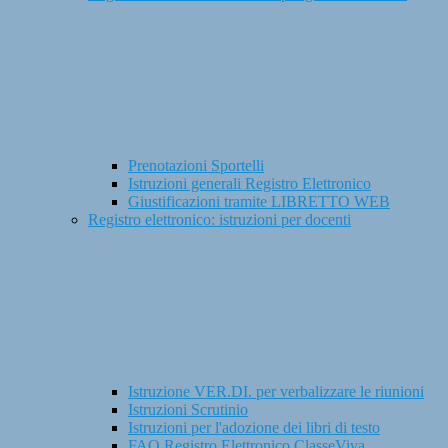
Prenotazioni Sportelli
Istruzioni generali Registro Elettronico
Giustificazioni tramite LIBRETTO WEB
Registro elettronico: istruzioni per docenti
Istruzione VER.DI. per verbalizzare le riunioni
Istruzioni Scrutinio
Istruzioni per l'adozione dei libri di testo
FAQ Registro Elettronico ClasseViva