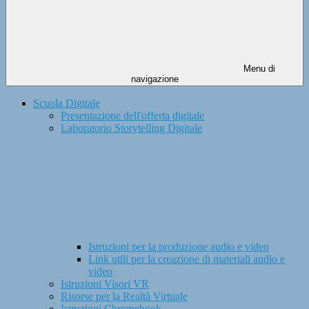
Menu di
navigazione
Scuola Digitale
Presentazione dell'offerta digitale
Laboratorio Storytelling Digitale
Istruzioni per la produzione audio e video
Link utili per la creazione di materiali audio e
video
Istruzioni Visori VR
Risorse per la Realtà Virtuale
Istruzioni Chromebook