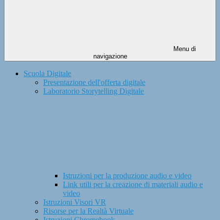
Menu di
navigazione
Scuola Digitale
Presentazione dell'offerta digitale
Laboratorio Storytelling Digitale
Istruzioni per la produzione audio e video
Link utili per la creazione di materiali audio e
video
Istruzioni Visori VR
Risorse per la Realtà Virtuale
Istruzioni Chromebook