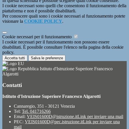
In questa schermata è possibile scegliere quali cookie consentire.
I cookie necessari sono quelli che consentono il funzionamento della
piattaforma e non è possibile disabilitarli.
Per conoscere quali sono i cookie necessari al funzionamento potete
visionare la
COOKIE POLICY
.
Cookie necessari per il funzionamento
I cookie necessari per il funzionamento non possono essere
disabilitati. È possibile consultare l'elenco nella pagina della cookie
policy.
Accetta tutti
Salva le preferenze
Istituto d'Istruzione Superiore Francesco
Algarotti
Contatti
Istituto d'Istruzione Superiore Francesco Algarotti
Cannaregio, 351 - 30121 Venezia
Tel:
Tel. 041716266
Email:
VEIS01600D@istruzione.it
Link per inviare una mail
PEC:
VEIS01600D@pec.istruzione.it
Link per inviare una
mail