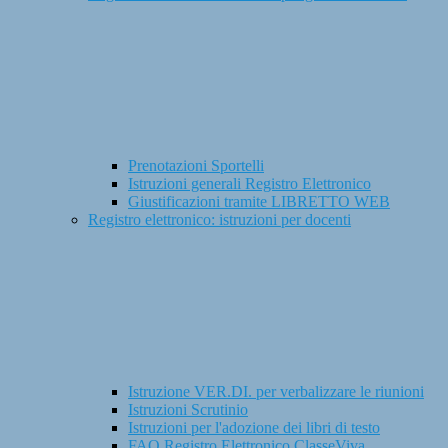
Prenotazioni Sportelli
Istruzioni generali Registro Elettronico
Giustificazioni tramite LIBRETTO WEB
Registro elettronico: istruzioni per docenti
Istruzione VER.DI. per verbalizzare le riunioni
Istruzioni Scrutinio
Istruzioni per l'adozione dei libri di testo
FAQ Registro Elettronico ClasseViva