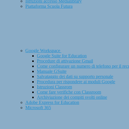
Istruzioni accesso Medialibrary
Piattaforma Scuola Futura
Google Workspace
Google Suite for Education
Procedure di attivazione Gmail
Come configurare un numero di telefono per il rec
Manuale GSuite
Salvataggio dei dati su supporto personale
Procedura per rispondere ai moduli Google
Istruzioni Classrom
Come fare verifiche con Classroom
Archiviazione dei compiti svolti online
Adobe Express for Education
Microsoft 365