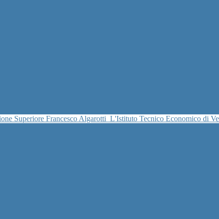
uzione Superiore Francesco Algarotti
L'Istituto Tecnico Economico di V