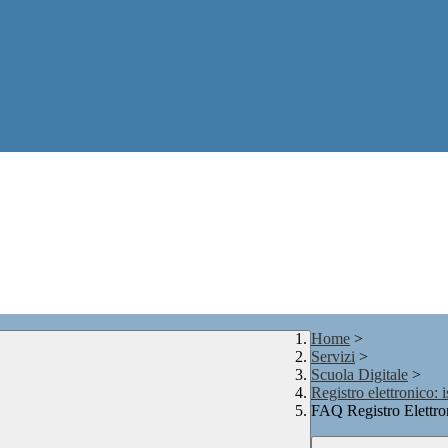
Home
>
Servizi
>
Scuola Digitale
>
Registro elettronico: 
FAQ Registro Elettro