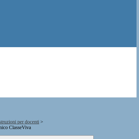
istruzioni per docenti
>
nico ClasseViva