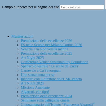
Campo di ricerca per le pagine del sito
Manifestazioni
Premiazione delle eccellenze 2026
FS nelle Scuole per Milano Cortina 2026
Venezia e la biodiversità marina
Premiazione delle eccellenze 2025
Art Night 2025
Conferenza Venice Sustainability Foundation
Spettacolo teatrale "Le scelte dei padri"
Carnevale a Ca'Savorgnan
Una stanza tutta per se
Incontro con il direttore dell'USR Veneto
Art Night 2024
Missione Ambiente
Algarotti, che tipo!
Premiazione delle eccellenze 2024
Seminario sulla calligrafia cinese
Cinquantenario dell'Istituto “Francesco Algarotti”