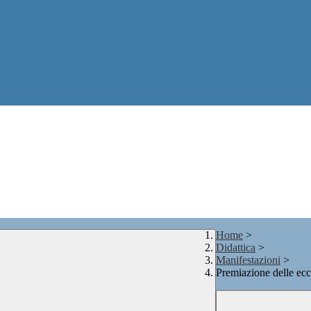
Home
>
Didattica
>
Manifestazioni
>
Premiazione delle ec