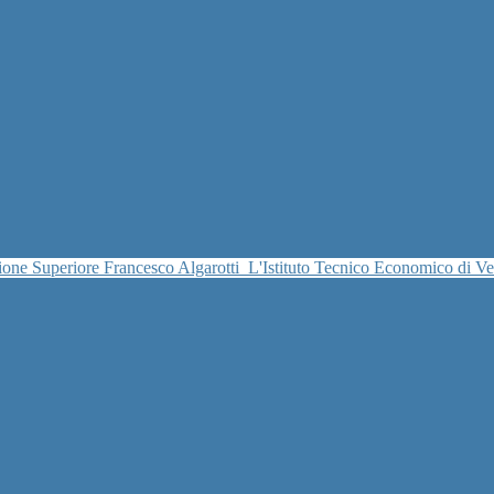
uzione Superiore Francesco Algarotti
L'Istituto Tecnico Economico di V