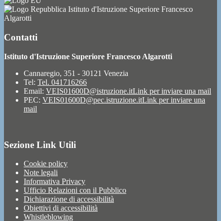
Istituto d'Istruzione Superiore Francesco
Algarotti
Contatti
Istituto d'Istruzione Superiore Francesco Algarotti
Cannaregio, 351 - 30121 Venezia
Tel:
Tel. 041716266
Email:
VEIS01600D@istruzione.it
Link per inviare una mail
PEC:
VEIS01600D@pec.istruzione.it
Link per inviare una
mail
Sezione Link Utili
Cookie policy
Note legali
Informativa Privacy
Ufficio Relazioni con il Pubblico
Dichiarazione di accessibilità
Obiettivi di accessibilità
Whistleblowing